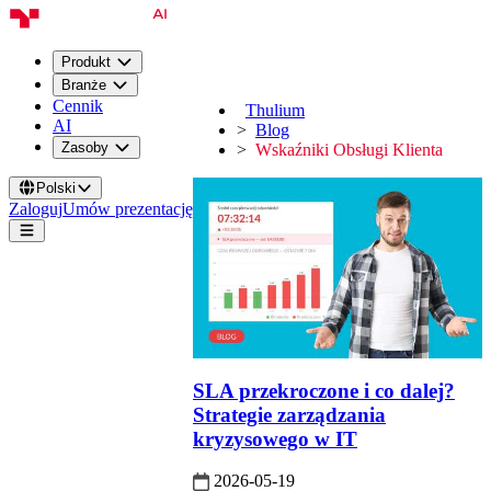
Produkt
Branże
Cennik
Thulium
AI
Blog
Zasoby
Wskaźniki Obsługi Klienta
Polski
Zaloguj
Umów prezentację
SLA przekroczone i co dalej?
Strategie zarządzania
kryzysowego w IT
2026-05-19