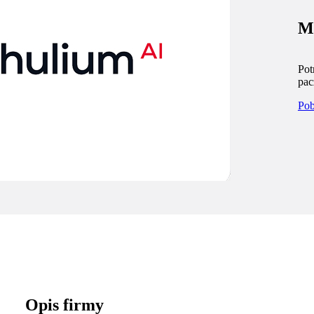
Ma
Pot
pac
Pob
Opis firmy