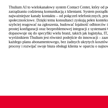
Thulium AI to wielokanałowy system Contact Center, który od po
zarządzaniu codzienną komunikacją z klientami. System porząd
najważniejsze kanały kontaktu – od połączeń telefonicznych, prze
społecznościowe. Dzięki temu konsultanci zyskują pełen kontek
szybciej reagować na zgłoszenia, budować lojalność odbiorców i 
prostej konfiguracji oraz bezproblemowej integracji z systemam
dopasowuje się do specyfiki wielu branż, takich jak logistyka, 
wyróżnikiem Thulium jest również podejście do innowacji – zaaw
każdego planu abonamentowego, bez żadnych ukrytych kosztów.
procesy i rozwijać swoje biura obsługi klienta w oparciu o najno