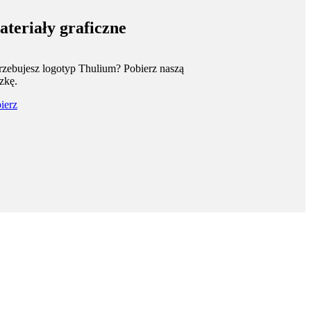
teriały graficzne
rzebujesz logotyp Thulium? Pobierz naszą
zkę.
ierz