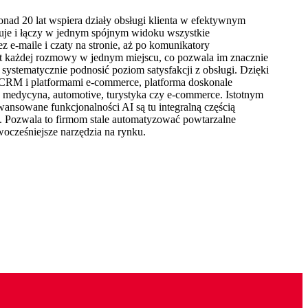
nad 20 lat wspiera działy obsługi klienta w efektywnym
kuje i łączy w jednym spójnym widoku wszystkie
z e-maile i czaty na stronie, aż po komunikatory
st każdej rozmowy w jednym miejscu, co pozwala im znacznie
systematycznie podnosić poziom satysfakcji z obsługi. Dzięki
i CRM i platformami e-commerce, platforma doskonale
IT, medycyna, automotive, turystyka czy e-commerce. Istotnym
ansowane funkcjonalności AI są tu integralną częścią
 Pozwala to firmom stale automatyzować powtarzalne
wocześniejsze narzędzia na rynku.