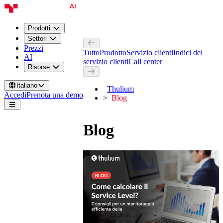
Prodotti
Settori
Prezzi
Tutto
Prodotto
Servizio clienti
Indici del
AI
servizio clienti
Call center
Risorse
Italiano
Thulium
Accedi
Prenota una demo
Blog
Blog