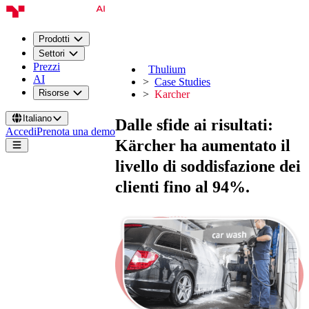
Prodotti
Settori
Prezzi
Thulium
AI
Case Studies
Risorse
Karcher
Italiano
Dalle sfide ai risultati:
Accedi
Prenota una demo
Kärcher ha aumentato il
livello di soddisfazione dei
clienti fino al
94%
.