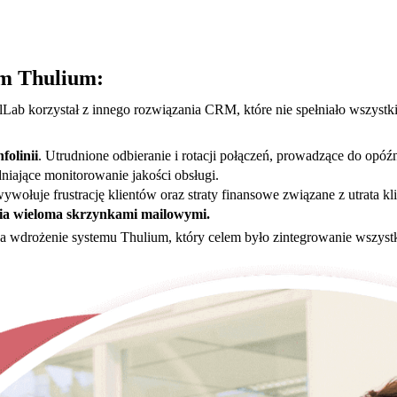
em Thulium:
ab korzystał z innego rozwiązania CRM, które nie spełniało wszystki
folinii
. Utrudnione odbieranie i rotacji połączeń, prowadzące do opóź
dniające monitorowanie jakości obsługi.
wywołuje frustrację klientów oraz straty finansowe związane z utrata kl
ia wieloma skrzynkami mailowymi.
na wdrożenie systemu Thulium, który celem było zintegrowanie wszys