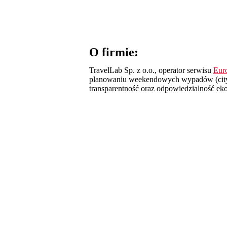
O firmie:
TravelLab Sp. z o.o., operator serwisu
Eur
planowaniu weekendowych wypadów (city br
transparentność oraz odpowiedzialność eko