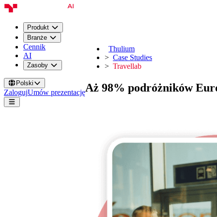
Produkt
Branże
Cennik
Thulium
AI
Case Studies
Zasoby
Travellab
Polski
Aż
98% podróżników Eur
Zaloguj
Umów prezentację