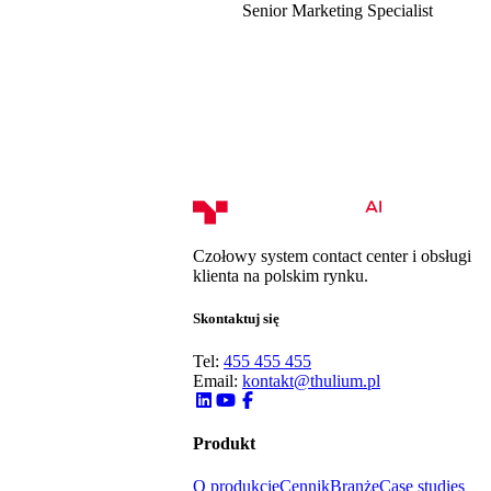
Senior Marketing Specialist
Czołowy system contact center i obsługi
klienta na polskim rynku.
Skontaktuj się
Tel:
455 455 455
Email:
kontakt@thulium.pl
Produkt
O produkcie
Cennik
Branże
Case studies