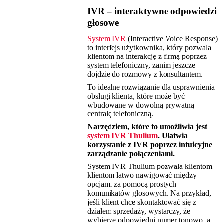
IVR – interaktywne odpowiedzi
głosowe
System IVR
(Interactive Voice Response)
to interfejs użytkownika, który pozwala
klientom na interakcję z firmą poprzez
system telefoniczny, zanim jeszcze
dojdzie do rozmowy z konsultantem.
To idealne rozwiązanie dla usprawnienia
obsługi klienta, które może być
wbudowane w dowolną prywatną
centralę telefoniczną.
Narzędziem, które to umożliwia jest
system IVR Thulium
. Ułatwia
korzystanie z IVR poprzez intuicyjne
zarządzanie połączeniami.
System IVR Thulium pozwala klientom
klientom łatwo nawigować między
opcjami za pomocą prostych
komunikatów głosowych. Na przykład,
jeśli klient chce skontaktować się z
działem sprzedaży, wystarczy, że
wybierze odpowiedni numer tonowo, a