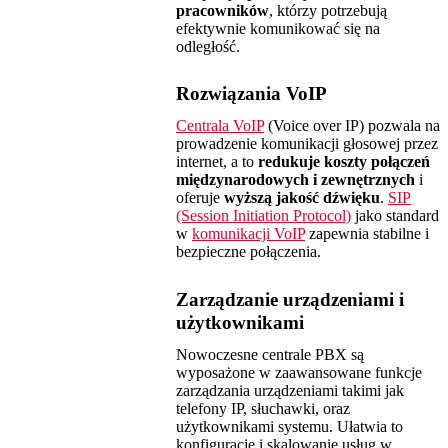
pracowników
, którzy potrzebują
efektywnie komunikować się na
odległość.
Rozwiązania VoIP
Centrala VoIP
(Voice over IP) pozwala na
prowadzenie komunikacji głosowej przez
internet, a to
redukuje koszty połączeń
międzynarodowych i zewnętrznych
i
oferuje
wyższą jakość dźwięku
.
SIP
(Session Initiation Protocol)
jako standard
w
komunikacji VoIP
zapewnia stabilne i
bezpieczne połączenia.
Zarządzanie urządzeniami i
użytkownikami
Nowoczesne centrale PBX są
wyposażone w zaawansowane funkcje
zarządzania urządzeniami takimi jak
telefony IP, słuchawki, oraz
użytkownikami systemu. Ułatwia to
konfigurację i skalowanie usług w