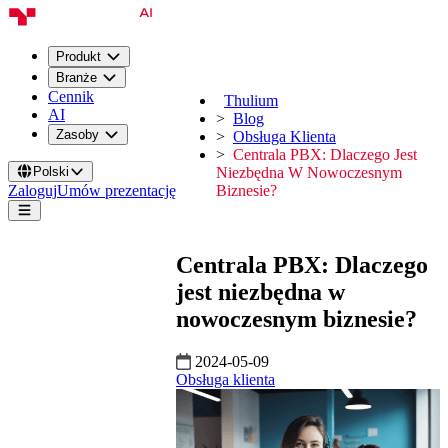
Produkt
Branże
Cennik
Thulium
AI
Blog
Zasoby
Obsługa Klienta
Centrala PBX: Dlaczego Jest
Polski
Niezbędna W Nowoczesnym
Zaloguj
Umów prezentację
Biznesie?
Centrala PBX: Dlaczego
jest niezbędna w
nowoczesnym biznesie?
2024-05-09
Obsługa klienta